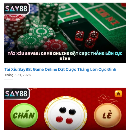
Tài Xỉu Say88: Game Online Đặt Cược Thắng Lớn Cực Đỉnh
Tháng 3 31, 2026