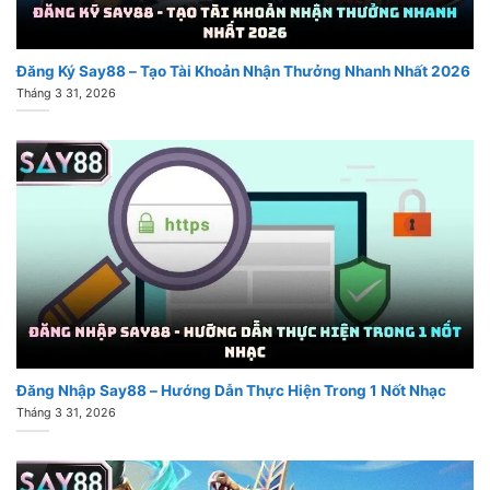
Đăng Ký Say88 – Tạo Tài Khoản Nhận Thưởng Nhanh Nhất 2026
Tháng 3 31, 2026
Đăng Nhập Say88 – Hướng Dẫn Thực Hiện Trong 1 Nốt Nhạc
Tháng 3 31, 2026