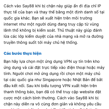
Cách vào Say88 khi bị chặn này giúp ẩn đi địa chỉ IP
thực tế của bạn và thay thế bằng một định danh số tại
quốc gia khác. Bạn sẽ xuất hiện trên môi trường
internet như một người dùng đang truy cập từ vùng
lãnh thổ không bị kiểm soát. Thủ thuật này giúp đánh
lừa các lớp kiểm duyệt của nhà mạng và mở ra đường
truyền thông suốt tới máy chủ hệ thống.
Các bước thực hiện
Bạn hãy lựa chọn một ứng dụng VPN uy tín trên kho
ứng dụng và cài đặt trực tiếp vào điện thoại hoặc máy
tính. Người chơi mở ứng dụng rồi chọn một máy chủ
tại các quốc gia như Singapore hoặc Nhật Bản để bắt
đầu kết nối. Sau khi biểu tượng VPN xuất hiện trên
thanh thông báo, bạn đã có thể truy cập website đặt
cược một cách bình thường. Cách vào Say88 khi bị
chặn này diễn ra vô cùng đơn giản và không yêu cầu