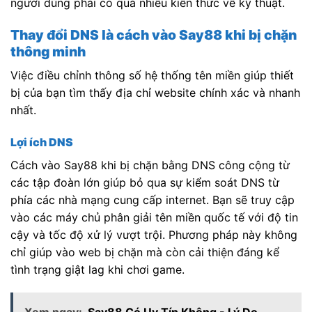
người dùng phải có quá nhiều kiến thức về kỹ thuật.
Thay đổi DNS là cách vào Say88 khi bị chặn
thông minh
Việc điều chỉnh thông số hệ thống tên miền giúp thiết
bị của bạn tìm thấy địa chỉ website chính xác và nhanh
nhất.
Lợi ích DNS
Cách vào Say88 khi bị chặn bằng DNS công cộng từ
các tập đoàn lớn giúp bỏ qua sự kiểm soát DNS từ
phía các nhà mạng cung cấp internet. Bạn sẽ truy cập
vào các máy chủ phân giải tên miền quốc tế với độ tin
cậy và tốc độ xử lý vượt trội. Phương pháp này không
chỉ giúp vào web bị chặn mà còn cải thiện đáng kể
tình trạng giật lag khi chơi game.