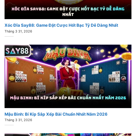
Xóc Đĩa Say88: Game Đặt Cược Hốt Bạc Tỷ Dễ Dàng Nhất
Tháng 3 31, 2026
Mậu Binh: Bí Kíp Sắp Xếp Bài Chuẩn Nhất Năm 2026
Tháng 3 31, 2026